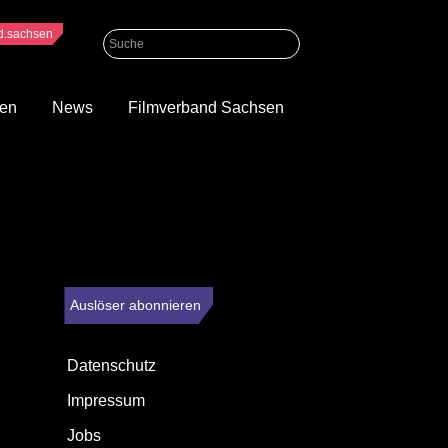
nd.sachsen
gen
News
Filmverband Sachsen
ründet wurde. Seitdem versteht sich das Festival als kulturelles
den und im ländlichen Raum Sachsens.
n. Dazu werden Regisseur:innen aus der ganzen Welt eingeladen, auf
erleiht das Festival seit 2015 den »MOVE IT! Filmpreis für
Auslöser abonnieren
Datenschutz
Impressum
Jobs