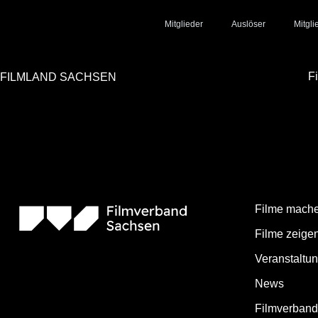
Mitglieder
Auslöser
Mitgl
F
FILMLAND SACHSEN
Das MOVE IT! Filmfestival ist ein Dokumentarfilmfestival mit dem Sch
Event in Dresden, aber auch als Bildungsmaßnahme zu Themen der Ein
Jedes Jahr zeigt das Festival internationale Filmproduktionen zu wel
dem Festival über Ihre Arbeit und die Problemsituationen in der Welt 
Menschenrechte«, der mit 5000 Euro dotiert ist und von der Sächsischen
Filme mach
Filme zeige
Veranstaltu
News
Filmverban