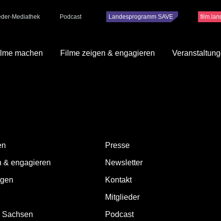
ieder-Mediathek
Podcast
Landesprogramm SAVE
film.la
ilme machen
Filme zeigen & engagieren
Veranstaltun
werpunkt Menschenrechte in Dresden, welches vom Akifra e. V. 2004 geg
en Welt, Globalisierung, Nachhaltigkeit und Menschenrechte in Dres
tweiten Menschenrechtsverletzungen, die nicht im medialen Fokus stehe
zu sprechen. Zur Unterstützung dieser engagierten Filmemacher:innen v
 Staatskanzlei gestiftet wird.
en
Presse
n & engagieren
Newsletter
ngen
Kontakt
Mitglieder
d Sachsen
Podcast