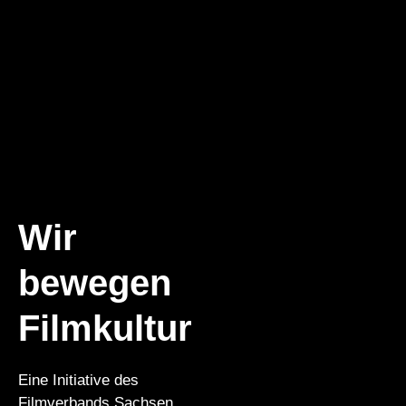
Wir
bewegen
Filmkultur
Eine Initiative des
Filmverbands Sachsen