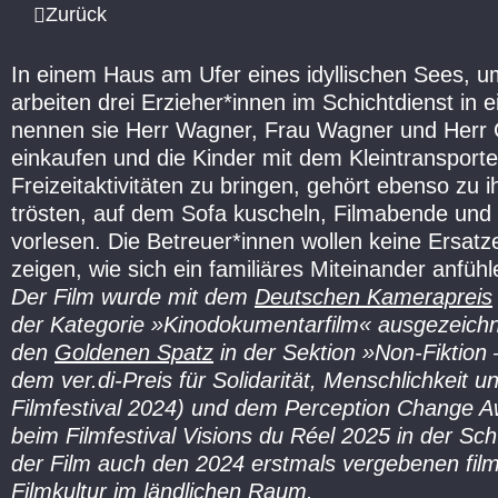
Zurück
In einem Haus am Ufer eines idyllischen Sees, 
arbeiten drei Erzieher*innen im Schichtdienst in
nennen sie Herr Wagner, Frau Wagner und Herr
einkaufen und die Kinder mit dem Kleintransporte
Freizeitaktivitäten zu bringen, gehört ebenso zu i
trösten, auf dem Sofa kuscheln, Filmabende un
vorlesen. Die Betreuer*innen wollen keine Ersatz
zeigen, wie sich ein familiäres Miteinander anfüh
Der Film wurde mit dem
Deutschen Kamerapreis
der Kategorie »Kinodokumentarfilm« ausgezeich
den
Goldenen Spatz
in der Sektion »Non-Fiktion 
dem ver.di-Preis für Solidarität, Menschlichkeit 
Filmfestival 2024) und dem Perception Change A
beim Filmfestival Visions du Réel 2025 in der S
der Film auch den 2024 erstmals vergebenen film
Filmkultur im ländlichen Raum.