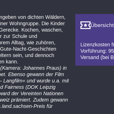
umgeben von dichten Wäldern,
 einer Wohngruppe. Die Kinder
Übersicht
 Gerecke. Kochen, waschen,
r zur Schule und
hrem Alltag, wie zuhören,
Lizenzkosten f
d Gute-Nacht-Geschichten
Vorführung: 95
eltern sein, und dennoch
Versand (bei B
len kann.
(Kamera: Johannes Praus) in
net. Ebenso gewann der Film
– Langfilm« und wurde u.a. mit
und Fairness (DOK Leipzig
ward der Vereinten Nationen
chweiz prämiert. Zudem gewann
.land.sachsen-Preis für