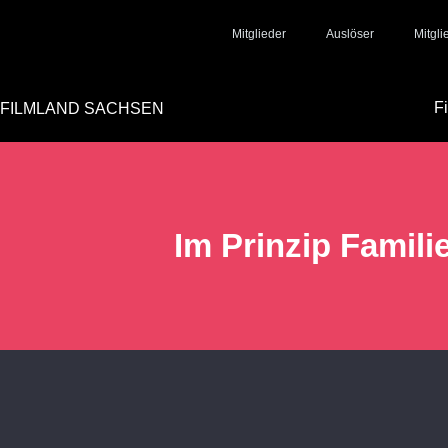
Mitglieder
Auslöser
Mitgl
F
FILMLAND SACHSEN
Im Prinzip Famili