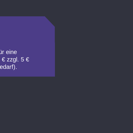
ür eine
 € zzgl. 5 €
edarf).