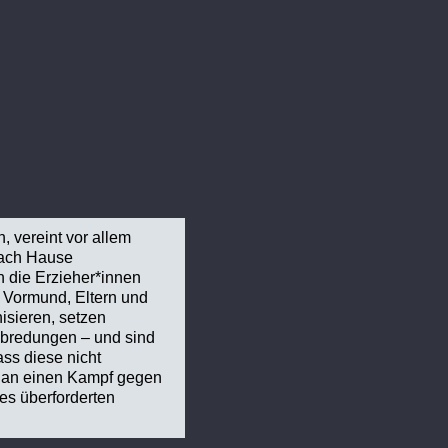
n, vereint vor allem
nach Hause
h die Erzieher*innen
t Vormund, Eltern und
isieren, setzen
abredungen – und sind
ass diese nicht
t an einen Kampf gegen
s überforderten