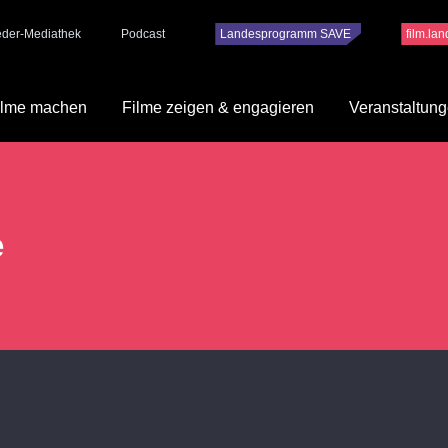
ieder-Mediathek
Podcast
Landesprogramm SAVE
film.la
ilme machen
Filme zeigen & engagieren
Veranstaltun
e