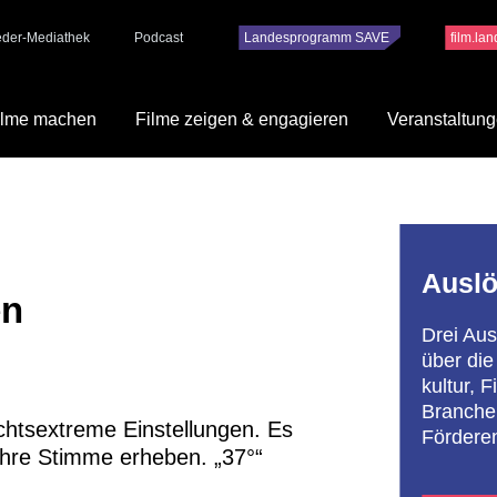
ieder-Mediathek
Podcast
Landesprogramm SAVE
film.la
ilme machen
Filme zeigen & engagieren
Veranstaltun
Auslö
en
Drei Aus
über die
kultur, 
Branchen
chtsextreme Einstellungen. Es
Fördere
 ihre Stimme erheben. „37°“