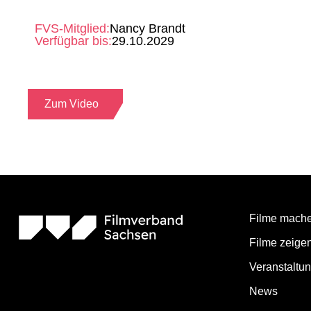
FVS-Mitglied:
Nancy Brandt
Verfügbar bis:
29.10.2029
Zum Video
Filme mach
Filme zeige
Veranstaltu
News