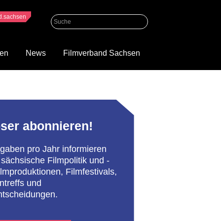
nd.sachsen
gen
News
Filmverband Sachsen
ser abonnieren!
gaben pro Jahr informieren
 sächsische Filmpolitik und -
Filmproduktionen, Filmfestivals,
treffs und
ntscheidungen.