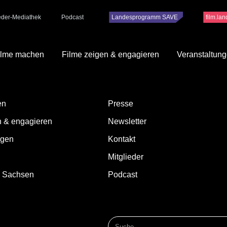
ieder-Mediathek
Podcast
Landesprogramm SAVE
film.la
ilme machen
Filme zeigen & engagieren
Veranstaltun
en
Presse
n & engagieren
Newsletter
ngen
Kontakt
Mitglieder
d Sachsen
Podcast