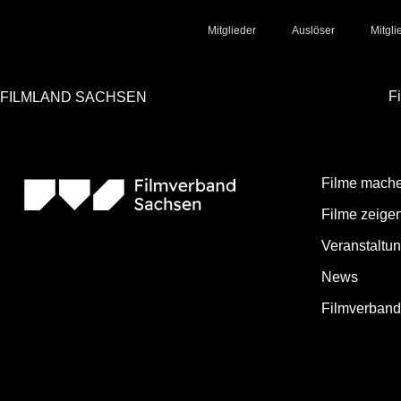
Mitglieder
Auslöser
Mitgl
F
FILMLAND SACHSEN
Filme mach
Filme zeige
Veranstaltu
News
Filmverban