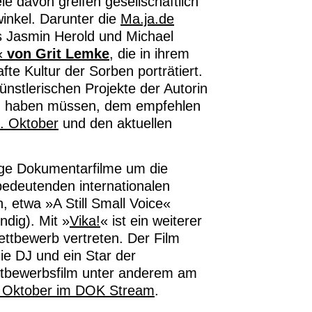
le davon greifen gesellschaftlich
winkel. Darunter die
Ma.ja.de
s Jasmin Herold und Michael
«
von Grit Lemke
, die in ihrem
fte Kultur der Sorben porträtiert.
stlerischen Projekte der Autorin
ug haben müssen, dem empfehlen
. Oktober
und den aktuellen
nge Dokumentarfilme um die
bedeutenden internationalen
 etwa »A Still Small Voice«
dig). Mit »
Vika!
« ist ein weiterer
ettbewerb vertreten. Der Film
die DJ und ein Star der
ettbewerbsfilm unter anderem am
. Oktober im DOK Stream
.