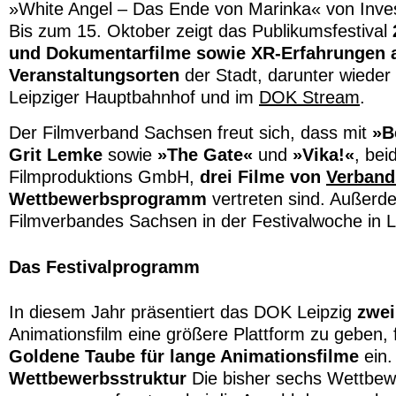
»White Angel – Das Ende von Marinka« von Invest
Bis zum 15. Oktober zeigt das Publikumsfestival
und Dokumentarfilme sowie XR-Erfahrungen 
Veranstaltungsorten
der Stadt, darunter wieder
Leipziger Hauptbahnhof und im
DOK Stream
.
Der Filmverband Sachsen freut sich, dass mit
»B
Grit Lemke
sowie
»The Gate«
und
»Vika!«
, bei
Filmproduktions GmbH,
drei Filme von
Verband
Wettbewerbsprogramm
vertreten sind. Außerde
Filmverbandes Sachsen in der Festivalwoche in L
Das Festivalprogramm
In diesem Jahr präsentiert das DOK Leipzig
zwei
Animationsfilm eine größere Plattform zu geben, 
Goldene Taube für lange Animationsfilme
ein.
Wettbewerbsstruktur
Die bisher sechs Wettbew