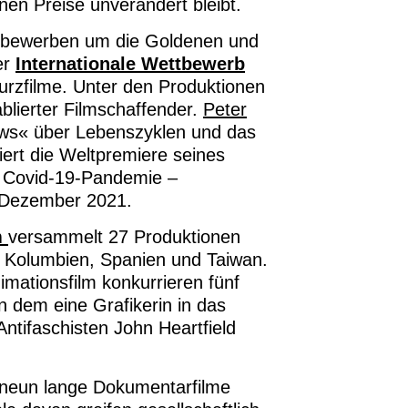
en Preise unverändert bleibt.
ttbewerben um die Goldenen und
er
Internationale Wettbewerb
urzfilme. Unter den Produktionen
blierter Filmschaffender.
Peter
ows« über Lebenszyklen und das
iert die Weltpremiere seines
r Covid-19-Pandemie –
s Dezember 2021.
m
versammelt 27 Produktionen
 Kolumbien, Spanien und Taiwan.
mationsfilm konkurrieren fünf
n dem eine Grafikerin in das
ntifaschisten John Heartfield
 neun lange Dokumentarfilme