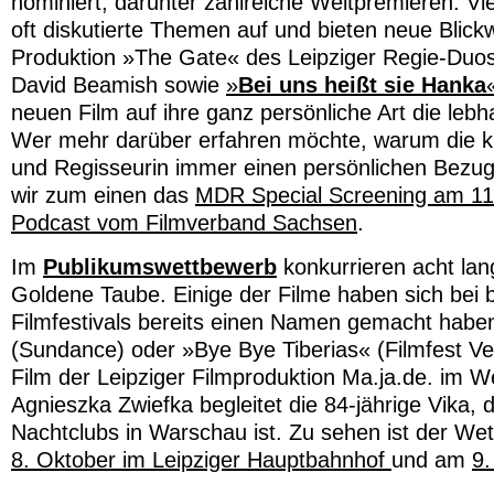
nominiert, darunter zahlreiche Weltpremieren. Vie
oft diskutierte Themen auf und bieten neue Blick
Produktion »The Gate« des Leipziger Regie-Duo
David Beamish sowie
»
Bei uns heißt sie Hanka
neuen Film auf ihre ganz persönliche Art die lebha
Wer mehr darüber erfahren möchte, warum die kün
und Regisseurin immer einen persönlichen Bez
wir zum einen das
MDR Special Screening am 11
Podcast vom Filmverband Sachsen
.
Im
Publikumswettbewerb
konkurrieren acht la
Goldene Taube. Einige der Filme haben sich bei 
Filmfestivals bereits einen Namen gemacht haben,
(Sundance) oder »Bye Bye Tiberias« (Filmfest Ven
Film der Leipziger Filmproduktion Ma.ja.de. im W
Agnieszka Zwiefka begleitet die 84-jährige Vika, 
Nachtclubs in Warschau ist. Zu sehen ist der W
8. Oktober im Leipziger Hauptbahnhof
und am
9