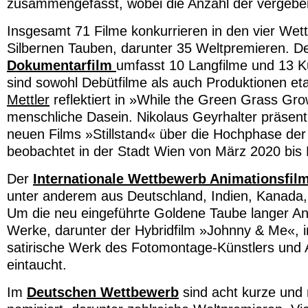
zusammengefasst, wobei die Anzahl der vergeben
Insgesamt 71 Filme konkurrieren in den vier We
Silbernen Tauben, darunter 35 Weltpremieren. D
Dokumentarfilm
umfasst 10 Langfilme und 13 K
sind sowohl Debütfilme als auch Produktionen eta
Mettler
reflektiert in »While the Green Grass Gr
menschliche Dasein. Nikolaus Geyrhalter präsent
neuen Films »Stillstand« über die Hochphase de
beobachtet in der Stadt Wien von März 2020 bi
Der
Internationale Wettbewerb Animationsfil
unter anderem aus Deutschland, Indien, Kanada,
Um die neu eingeführte Goldene Taube langer Ani
Werke, darunter der Hybridfilm »Johnny & Me«, i
satirische Werk des Fotomontage-Künstlers und A
eintaucht.
Im
Deutschen Wettbewerb
sind acht kurze und