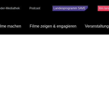
ieder-Mediathek
Podcast
Landesprogramm SAVE
film.la
ilme machen
Filme zeigen & engagieren
Veranstaltun