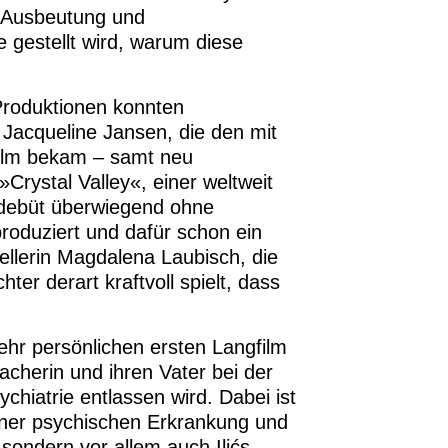
r Ausbeutung und
e gestellt wird, warum diese
roduktionen konnten
acqueline Jansen, die den mit
lfilm bekam – samt neu
rystal Valley«, einer weltweit
lmdebüt überwiegend ohne
produziert und dafür schon ein
ellerin Magdalena Laubisch, die
ter derart kraftvoll spielt, dass
ehr persönlichen ersten Langfilm
acherin und ihren Vater bei der
chiatrie entlassen wird. Dabei ist
 einer psychischen Erkrankung und
sondern vor allem auch Ilićs