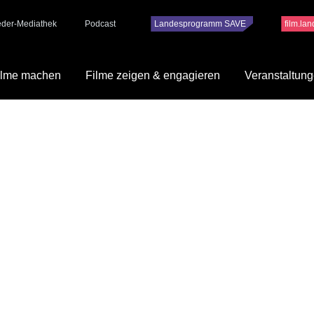
ieder-Mediathek
Podcast
Landesprogramm SAVE
film.la
ilme machen
Filme zeigen & engagieren
Veranstaltun