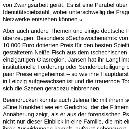
von Zwangsarbeit gerät. Es ist eine Parabel übe
Identitätsdiebstahl, wobei unterschwellig die Frag
Netzwerke entstehen können.«
Aber auch andere Themen und einige deutsche P
überzeugen. Besonders »Sechswochenamt« von J
10.000 Euro dotierten Preis für den besten Spie
gestaltetem Neiße-Fisch aus dem tschechischen »C
einzigartigen Glasregion. Jansen hat ihr Langfi
institutionelle Förderung oder Senderbeteiligung 
paar Preise eingeheimst – so wie ihre Hauptdarst
in Leipzig aufgewachsen ist und die trauernde Toch
sich die Szenen geradezu einbrennen.
Beeindrucken konnte auch Jelena Ilić mit ihrem s
»Eine Krankheit wie ein Gedicht«, der die Filmem
Annäherung zeigt, als er aus der forensischen Psy
nicht nur dieser Einblick in eine Familie, die mit
ihren Auswirkungen kämpft, äußerst sehenswert, 