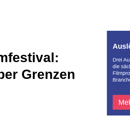
Ausl
mfestival:
Drei Au
die säc
über Grenzen
Filmpro
Branch
Meh