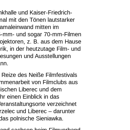
khalle und Kaiser-Friedrich-
al mit den Tönen lautstarker
ramaleinwand mitten im
 35-mm- und sogar 70-mm-Filmen
rojektoren, z. B. aus dem Hause
k, in der heutzutage Film- und
Lesungen und Ausstellungen
ann.
 Reize des Neiße Filmfestivals
ammenarbeit von Filmclubs aus
ischen Liberec und dem
r einen Einblick in das
Veranstaltungsorte verzeichnet
rzelec und Liberec – darunter
das polnische Sieniawka.