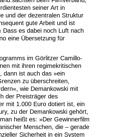
m.land.sachsen beim Filmverband,
erdientesten seiner Art in
e und der dezentralen Struktur
nsequent gute Arbeit und ist
.« Dass es dabei noch Luft nach
ino eine Übersetzung für
ogramms im Görlitzer Camillo-
nen mit ihren regimekritischen
, dann ist auch das »ein
 Grenzen zu überschreiten,
dern«, wie Demankowski mit
ch der Preisträger des
r mit 1.000 Euro dotiert ist, ein
 Jury, zu der Demankowski gehört,
lman heißt es: »Der Gewinnerfilm
kanischer Menschen, die – gerade
ieller Sicherheit in ein System