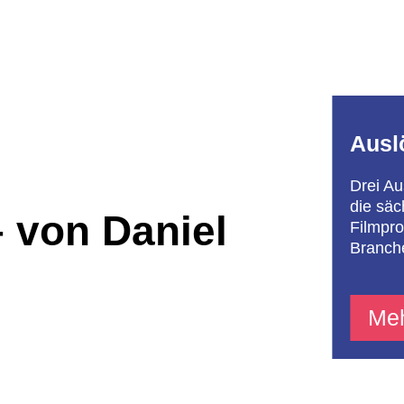
Ausl
Drei Au
die säc
 von Daniel
Filmpro
Branch
Meh