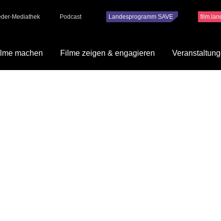
ieder-Mediathek
Podcast
Landesprogramm SAVE
film.la
ilme machen
Filme zeigen & engagieren
Veranstaltun