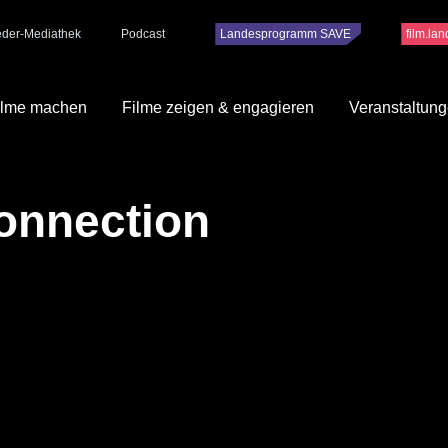
ieder-Mediathek
Podcast
Landesprogramm SAVE
film.la
ilme machen
Filme zeigen & engagieren
Veranstaltun
onnection