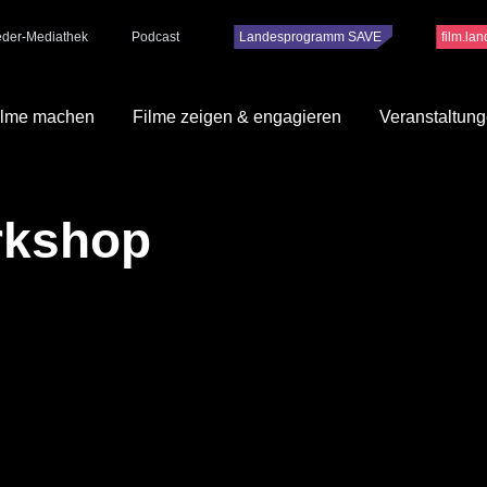
ieder-Mediathek
Podcast
Landesprogramm SAVE
film.la
ilme machen
Filme zeigen & engagieren
Veranstaltun
rkshop