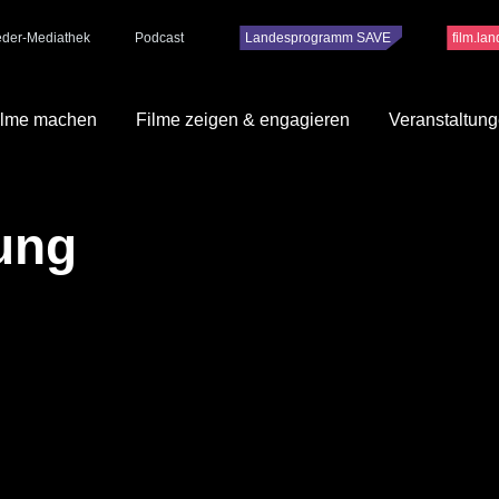
ieder-Mediathek
Podcast
Landesprogramm SAVE
film.la
ilme machen
Filme zeigen & engagieren
Veranstaltun
ung