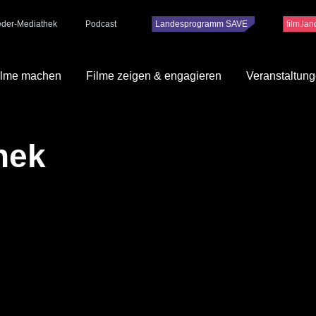
ieder-Mediathek
Podcast
Landesprogramm SAVE
film.la
ilme machen
Filme zeigen & engagieren
Veranstaltun
hek