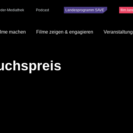
ieder-Mediathek
Podcast
Landesprogramm SAVE
film.la
ilme machen
Filme zeigen & engagieren
Veranstaltun
uchspreis