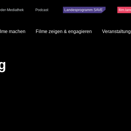
ieder-Mediathek
Podcast
Landesprogramm SAVE
film.la
ilme machen
Filme zeigen & engagieren
Veranstaltun
g