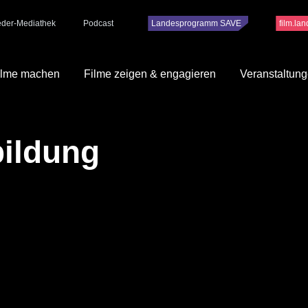
ieder-Mediathek
Podcast
Landesprogramm SAVE
film.la
ilme machen
Filme zeigen & engagieren
Veranstaltun
bildung