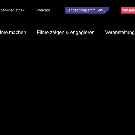
ieder-Mediathek
Podcast
Landesprogramm SAVE
film.la
ilme machen
Filme zeigen & engagieren
Veranstaltun