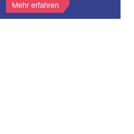
Mehr erfahren
Newsletter
Abonniere kostenfrei den Newsletter vom
Filmverband Sachsen und erhalte