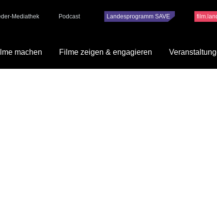
ieder-Mediathek
Podcast
Landesprogramm SAVE
film.la
ilme machen
Filme zeigen & engagieren
Veranstaltun