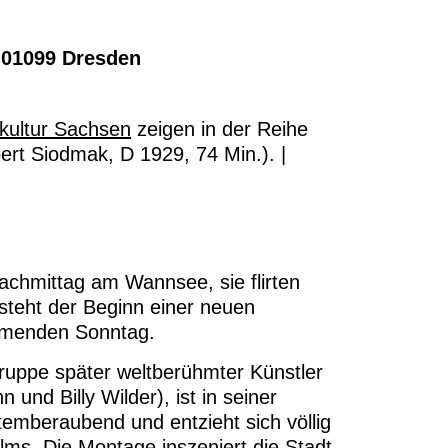
 01099 Dresden
kultur Sachsen
zeigen in der Reihe
rt Siodmak, D 1929, 74 Min.). |
achmittag am Wannsee, sie flirten
 steht der Beginn einer neuen
mmenden Sonntag.
ruppe später weltberühmter Künstler
nd Billy Wilder), ist in seiner
temberaubend und entzieht sich völlig
ms. Die Montage inszeniert die Stadt