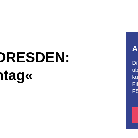
A
m DRESDEN:
Dr
üb
ntag«
ku
Fi
Fö