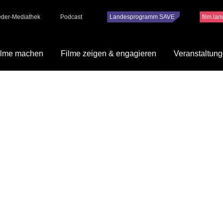
ieder-Mediathek
Podcast
Landesprogramm SAVE
film.la
ilme machen
Filme zeigen & engagieren
Veranstaltun