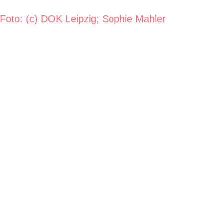
Foto: (c) DOK Leipzig; Sophie Mahler
Newsletter
Abonniere kostenfrei den Newsletter vom
Filmverband Sachsen und erhalte monatlich
aktuelle Informationen aus dem Filmland