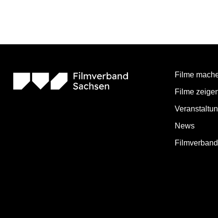
Filme mach
Filme zeige
Veranstaltu
News
Filmverban