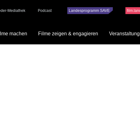
ieder-Mediathek
Podcast
Landesprogramm SAVE
film.la
ilme machen
Filme zeigen & engagieren
Veranstaltun