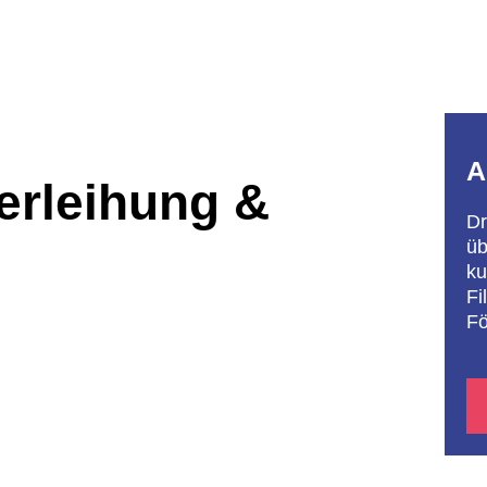
A
erleihung &
Dr
üb
ku
Fi
Fö