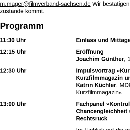
m.mager@filmverband-sachsen.de
Wir bestätigen
zustande kommt.
Programm
11:30 Uhr
Einlass und Mittag
12:15 Uhr
Eröffnung
Joachim Günther
, 
12:30 Uhr
Impulsvortrag »Kur
Kurzfilmmagazin u
Katrin Küchler
, MD
Kurzfilmmagazin«
13:00 Uhr
Fachpanel
»Kontrol
Chancengleichheit
Rechtsruck
Im Hinblick auf die 