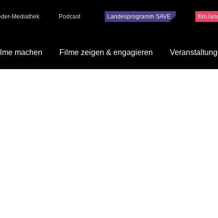
ieder-Mediathek
Podcast
Landesprogramm SAVE
film.la
ilme machen
Filme zeigen & engagieren
Veranstaltun