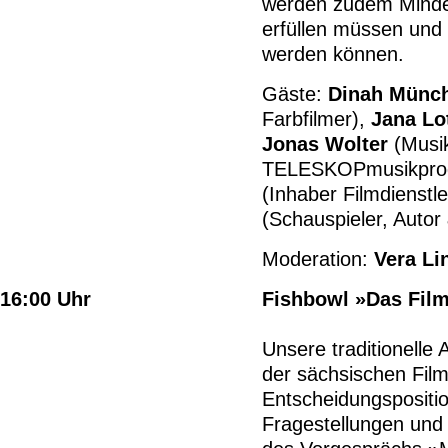
werden zudem Mindes
erfüllen müssen und 
werden können.
Gäste:
Dinah Münc
Farbfilmer),
Jana Lo
Jonas Wolter
(Musik
TELESKOPmusikprod
(Inhaber Filmdienstl
(Schauspieler, Autor
Moderation:
Vera Li
16:00 Uhr
Fishbowl »
Das Fil
Unsere traditionelle
der sächsischen Film
Entscheidungspositio
Fragestellungen und 