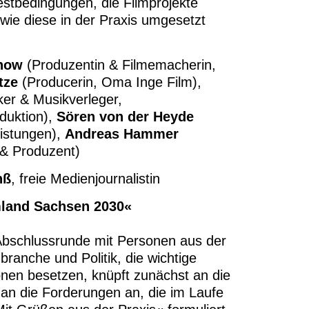
tbedingungen, die Filmprojekte
wie diese in der Praxis umgesetzt
how
(Produzentin & Filmemacherin,
tze
(Producerin, Oma Inge Film),
er & Musikverleger,
uktion),
Sören von der Heyde
eistungen),
Andreas Hammer
 & Produzent)
nß
, freie Medienjournalistin
mland Sachsen 2030«
 Abschlussrunde mit Personen aus der
branche und Politik, die wichtige
nen besetzen, knüpft zunächst an die
an die Forderungen an, die im Laufe