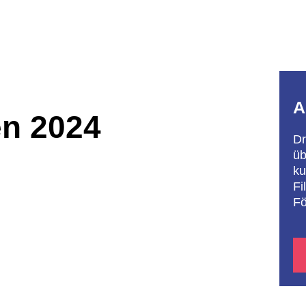
A
n 2024
Dr
üb
ku
Fi
Fö