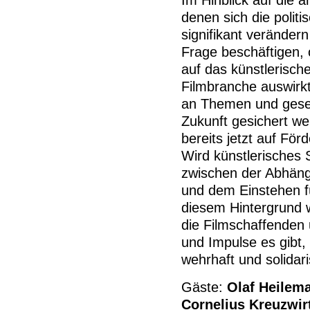
denen sich die polit
signifikant veränder
Frage beschäftigen,
auf das künstlerisch
Filmbranche auswirkt.
an Themen und gesel
Zukunft gesichert we
bereits jetzt auf För
Wird künstlerisches 
zwischen der Abhäng
und dem Einstehen f
diesem Hintergrund w
die Filmschaffenden
und Impulse es gibt,
wehrhaft und solidar
Gäste:
Olaf Heilem
Cornelius Kreuzwir