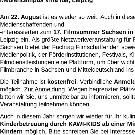
Mediencampus Villa Ida, Leipzig
Am
22. August
ist es wieder so weit. Auch in dies
Medienschaffenden und
-interessierten zum
17. Filmsommer Sachsen in 
Leipzig ein. Als größte Netzwerkveranstaltung für 
Sachsen bietet der Fachtag Filmschaffenden sowie
Medienpolitik, der Förderinstitutionen, Festivals, 
Filmdienstleistungen eine Plattform, um über wich
Filmbranche in Sachsen und Mitteldeutschland i
Die Teilnahme ist
kostenfrei
. Verbindliche
Anmel
möglich.
Zur Anmeldung
. Wegen begrenzter Plätz
bitten wir Sie, uns unmittelbar zu informieren, soll
Veranstaltung teilnehmen können.
Auch in diesem Jahr sorgen wir wieder für Ihr kuli
Kinderbetreuung durch KAWI-KIDS ab einer Mi
Kindern
möglich. Bitte schreiben Sie bei Interes