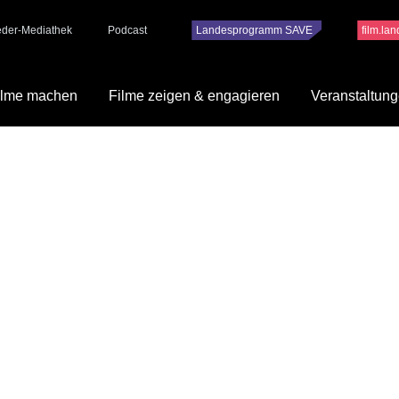
ieder-Mediathek
Podcast
Landesprogramm SAVE
film.la
ilme machen
Filme zeigen & engagieren
Veranstaltun