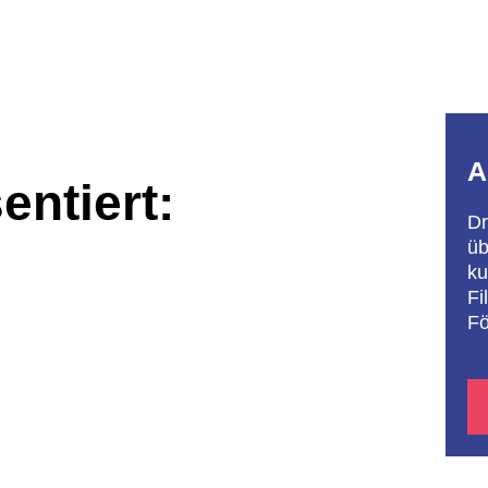
A
entiert:
Dr
üb
ku
Fi
Fö