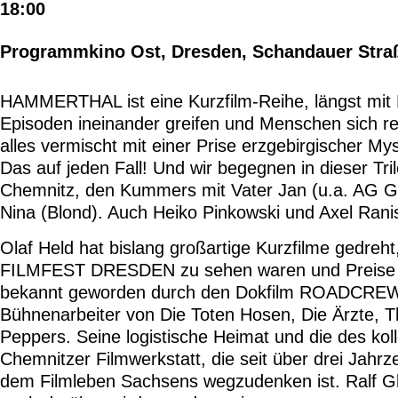
18:00
Programmkino Ost, Dresden, Schandauer Stra
HAMMERTHAL ist eine Kurzfilm-Reihe, längst mit K
Episoden ineinander greifen und Menschen sich r
alles vermischt mit einer Prise erzgebirgischer M
Das auf jeden Fall! Und wir begegnen in dieser Tri
Chemnitz, den Kummers mit Vater Jan (u.a. AG G
Nina (Blond). Auch Heiko Pinkowski und Axel Ranis
Olaf Held hat bislang großartige Kurzfilme gedreh
FILMFEST DRESDEN zu sehen waren und Preise a
bekannt geworden durch den Dokfilm ROADCREW 
Bühnenarbeiter von Die Toten Hosen, Die Ärzte, T
Peppers. Seine logistische Heimat und die des koll
Chemnitzer Filmwerkstatt, die seit über drei Jahrze
dem Filmleben Sachsens wegzudenken ist. Ralf G