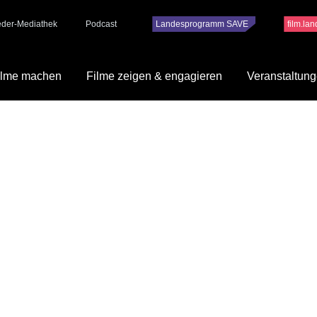
ieder-Mediathek
Podcast
Landesprogramm SAVE
film.la
ilme machen
Filme zeigen & engagieren
Veranstaltun