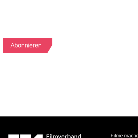
Abonniere kostenfrei den Newsletter vom
Filmverband Sachsen und erhalte monatlich
aktuelle Informationen aus dem Filmland
Sachsen.
Abonnieren
Filme mach