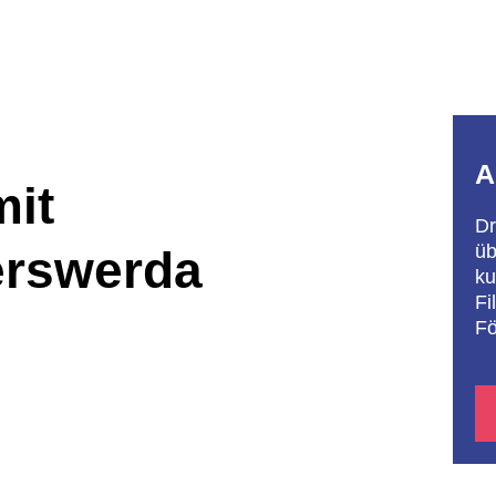
A
mit
Dr
üb
erswerda
ku
Fi
Fö