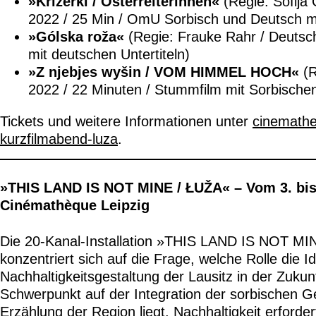
»Křižerki / Osterreiterinnen«
(Regie: Sofija
2022 / 25 Min / OmU Sorbisch und Deutsch mi
»Gólska roža«
(Regie: Frauke Rahr / Deutsc
mit deutschen Untertiteln)
»Z njebjes wyšin / VOM HIMMEL HOCH«
(R
2022 / 22 Minuten / Stummfilm mit Sorbischen
Tickets und weitere Informationen unter
cinemathe
kurzfilmabend-luza
.
»THIS LAND IS NOT MINE / ŁUŽA« – Vom 3. bis
Cinémathèque Leipzig
Die 20-Kanal-Installation »THIS LAND IS NOT MI
konzentriert sich auf die Frage, welche Rolle die Id
Nachhaltigkeitsgestaltung der Lausitz in der Zukun
Schwerpunkt auf der Integration der sorbischen G
Erzählung der Region liegt. Nachhaltigkeit erforder