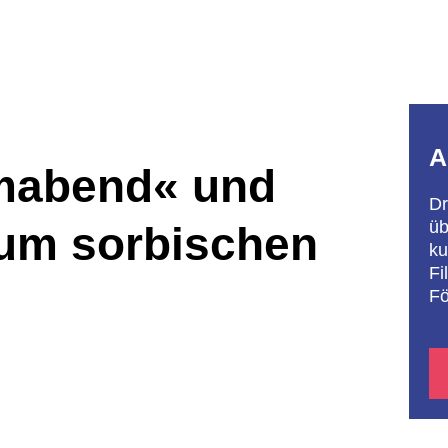
A
lmabend« und
Dr
üb
um sorbischen
ku
Fi
Fö