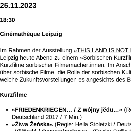
25.11.2023
18:30
Cinémathèque Leipzig
Im Rahmen der Ausstellung
»THIS LAND IS NOT 
Leipzig heute Abend zu einem »Sorbischen Kurzfi
Kurzfilme sorbischer Filmemacher:innen. Im Ansch
über sorbische Filme, die Rolle der sorbischen Kult
welche Zukunftsvorstellungen es angesichts des B
Kurzfilme
»FRIEDENKRIEGEN… / Z wójny jĕdu…«
(Re
Deutschland 2017 / 7 Min.)
»Źiwa Žeńska«
(Regie: Hella Stoletzki / Deut