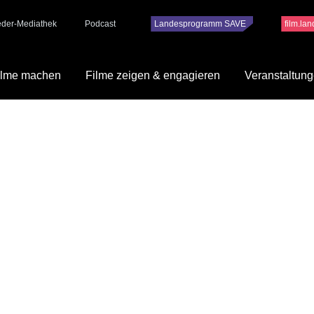
ieder-Mediathek
Podcast
Landesprogramm SAVE
film.la
ilme machen
Filme zeigen & engagieren
Veranstaltun