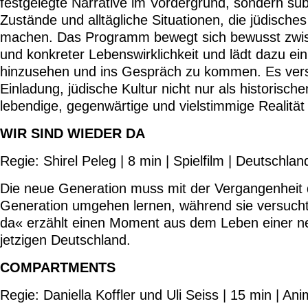
festgelegte Narrative im Vordergrund, sondern sub
Zustände und alltägliche Situationen, die jüdisches 
machen. Das Programm bewegt sich bewusst zwisc
und konkreter Lebenswirklichkeit und lädt dazu ein
hinzusehen und ins Gespräch zu kommen. Es verste
Einladung, jüdische Kultur nicht nur als historisc
lebendige, gegenwärtige und vielstimmige Realit
WIR SIND WIEDER DA
Regie: Shirel Peleg | 8 min | Spielfilm | Deutschla
Die neue Generation muss mit der Vergangenheit 
Generation umgehen lernen, während sie versucht,
da« erzählt einen Moment aus dem Leben einer n
jetzigen Deutschland.
COMPARTMENTS
Regie: Daniella Koffler und Uli Seiss | 15 min | An