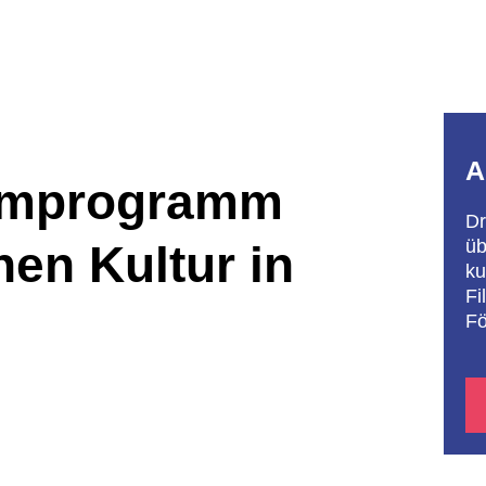
A
lmprogramm
Dr
üb
hen Kultur in
ku
Fi
Fö