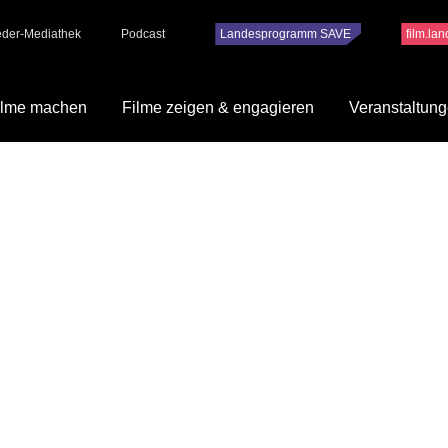
ieder-Mediathek
Podcast
Landesprogramm SAVE
film.la
ilme machen
Filme zeigen & engagieren
Veranstaltun