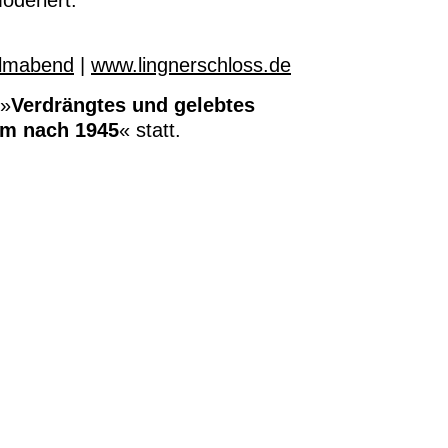
deriert.
filmabend
|
www.lingnerschloss.de
 »
Verdrängtes und gelebtes
lm nach 1945
« statt.