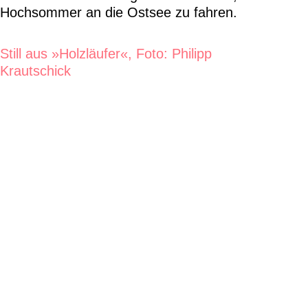
Hochsommer an die Ostsee zu fahren.
Still aus »Holzläufer«, Foto: Philipp
Krautschick
Auslöser abonnieren!
Drei Ausgaben pro Jahr informieren über die
sächsische Filmpolitik und -kultur,
Filmproduktionen, Filmfestivals,
Branchentreffs und Förderentscheidungen.