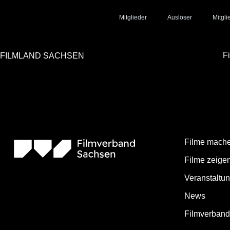
Mitglieder
Auslöser
Mitgl
F
FILMLAND SACHSEN
Lorem ipsum dolor sit amet, consectetuer adipiscing elit. Aenean comm
ultricies nec, pellentesque eu, pretium quis, sem. Nulla consequat massa 
Nullam dictum felis eu pede mollis pretium. Integer tincidunt. Cras dap
Aliquam lorem ante, dapibus in, viverra quis, feugiat a, tellus. Phasellu
Filme mach
Filme zeige
Veranstaltu
News
Filmverban