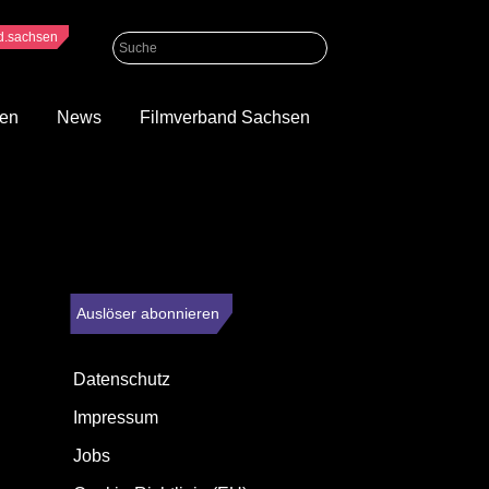
nd.sachsen
gen
News
Filmverband Sachsen
agnis dis parturient montes, nascetur ridiculus mus. Donec quam felis,
rcu. In enim justo, rhoncus ut, imperdiet a, venenatis vitae, justo.
enean leo ligula, porttitor eu, consequat vitae, eleifend ac, enim.
Auslöser abonnieren
Datenschutz
Impressum
Jobs