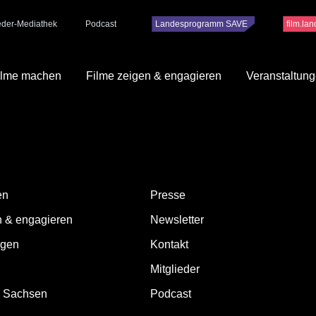
ieder-Mediathek
Podcast
Landesprogramm SAVE
film.la
ilme machen
Filme zeigen & engagieren
Veranstaltun
odo ligula eget dolor. Aenean massa. Cum sociis natoque penatibus et m
quis enim. Donec pede justo, fringilla vel, aliquet nec, vulputate eget, a
ibus. Vivamus elementum semper nisi. Aenean vulputate eleifend tellus. A
s viverra nulla ut metus varius laoreet. Quisque r
en
Presse
n & engagieren
Newsletter
ngen
Kontakt
Mitglieder
d Sachsen
Podcast